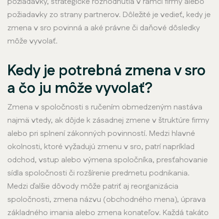
požiadavky, strategické rozhodnutia v rámci firmy alebo
požiadavky zo strany partnerov. Dôležité je vedieť, kedy je
zmena v sro povinná a aké právne či daňové dôsledky
môže vyvolať.
Kedy je potrebná zmena v sro
a čo ju môže vyvolať?
Zmena v spoločnosti s ručením obmedzeným nastáva
najmä vtedy, ak dôjde k zásadnej zmene v štruktúre firmy
alebo pri splnení zákonných povinností. Medzi hlavné
okolnosti, ktoré vyžadujú zmenu v sro, patrí napríklad
odchod, vstup alebo výmena spoločníka, presťahovanie
sídla spoločnosti či rozšírenie predmetu podnikania.
Medzi ďalšie dôvody môže patriť aj reorganizácia
spoločnosti, zmena názvu (obchodného mena), úprava
základného imania alebo zmena konateľov. Každá takáto