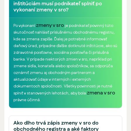
inštitúciám musí podnikateľ splniť po
vykonaní zmeny v sro?
zmeny v sro
Po vykonaní
je podnikateľ povinný túto
skutočnosť nahlásiť príslušnému obchodnému registru,
kde sa zmena zapíše. Ďalej je potrebné informovať
daňový úrad, prípadne ďalšie dotknuté inštitúcie, ako sú
zdravotné poisťovne, sociálna poisťovňa či príslušná
banka. V prípade niektorých zmien v sro, napríklad pri
zmene sídla, konateľa alebo spoločníkov, sa odporúča
oznámiť zmenu aj obchodným partnerom a
aktualizovať údaje v interných i externých
dokumentoch spoločnosti. Všetky povinnosti je nutné
zmena v sro
splniť v stanovených lehotách, aby bola
právne účinná.
Ako dlho trvá zápis zmeny v sro do
obchodného registra a aké faktory