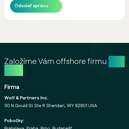
Odoslať správu
Založíme Vám offshore firmu
ešte
dnes
Firma
Wolf & Partners Inc.
30 N Gould St Ste R Sheridan, WY 82801 USA
Pobočky:
Bratislava, Praha, Brno, Budapešť