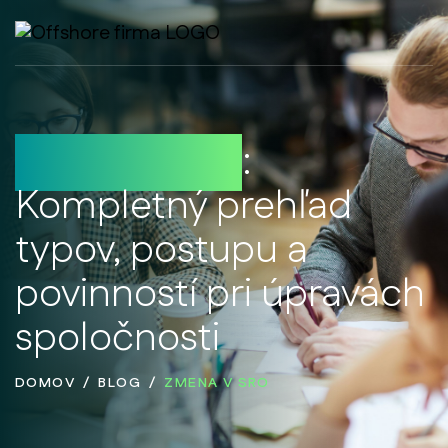
Zmena v sro
:
Kompletný prehľad
typov, postupu a
povinností pri úpravách
spoločnosti
DOMOV
BLOG
ZMENA V SRO