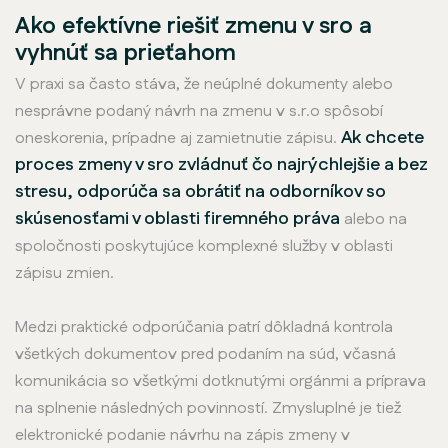
Ako efektívne riešiť zmenu v sro a
vyhnúť sa prieťahom
V praxi sa často stáva, že neúplné dokumenty alebo
nesprávne podaný návrh na zmenu v s.r.o spôsobí
Ak chcete
oneskorenia, prípadne aj zamietnutie zápisu.
proces zmeny v sro zvládnuť čo najrýchlejšie a bez
stresu, odporúča sa obrátiť na odborníkov so
skúsenosťami v oblasti firemného práva
alebo na
spoločnosti poskytujúce komplexné služby v oblasti
zápisu zmien.
Medzi praktické odporúčania patrí dôkladná kontrola
všetkých dokumentov pred podaním na súd, včasná
komunikácia so všetkými dotknutými orgánmi a príprava
na splnenie následných povinností. Zmysluplné je tiež
elektronické podanie návrhu na zápis zmeny v