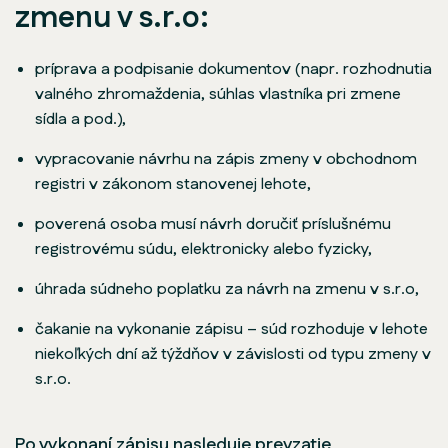
zmenu v s.r.o:
príprava a podpisanie dokumentov (napr. rozhodnutia
valného zhromaždenia, súhlas vlastníka pri zmene
sídla a pod.),
vypracovanie návrhu na zápis zmeny v obchodnom
registri v zákonom stanovenej lehote,
poverená osoba musí návrh doručiť príslušnému
registrovému súdu, elektronicky alebo fyzicky,
úhrada súdneho poplatku za návrh na zmenu v s.r.o,
čakanie na vykonanie zápisu – súd rozhoduje v lehote
niekoľkých dní až týždňov v závislosti od typu zmeny v
s.r.o.
Po vykonaní zápisu nasleduje prevzatie