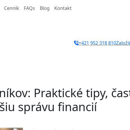
Cenník
FAQs
Blog
Kontakt
+421 952 318 810
Založi
tníkov
: Praktické tipy, č
iu správu financií