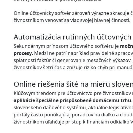
Online účtovnícky softvér zároveň výrazne skracuje 
živnostníkom venovať sa viac svojej hlavnej činnosti.
Automatizácia rutinných účtovných
Sekundárnym prínosom účtovného softvéru je
možn
procesy
. Medzi ne patrí napríklad pravidelné spraco
splatnosti faktúr či generovanie mesačných výkazov.
živnostníkov šetrí čas a znižuje riziko chýb pri manu
Online riešenia šité na mieru slov
Kľúčovým trendom pre účtovníctvo pre živnostníkov 
aplikácie špeciálne prispôsobené domácemu trhu
slovenského daňového systému, aktuálne legislatívne
portály často ponúkajú aj poradcov na diaľku a cloud
živnostníkom uľahčuje prístup k financiam odkiaľkoľv