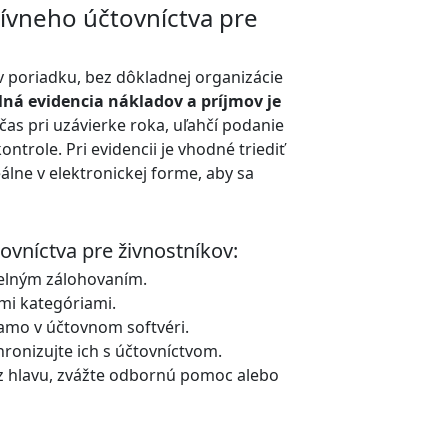
tívneho účtovníctva pre
v poriadku, bez dôkladnej organizácie
lná evidencia nákladov a príjmov je
o čas pri uzávierke roka, uľahčí podanie
ntrole. Pri evidencii je vhodné triediť
álne v elektronickej forme, aby sa
vníctva pre živnostníkov:
idelným zálohovaním.
mi kategóriami.
iamo v účtovnom softvéri.
ronizujte ich s účtovníctvom.
ez hlavu, zvážte odbornú pomoc alebo