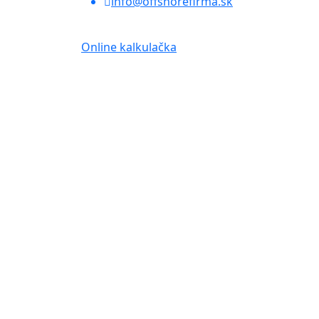
info@offshorefirma.sk
Online kalkulačka