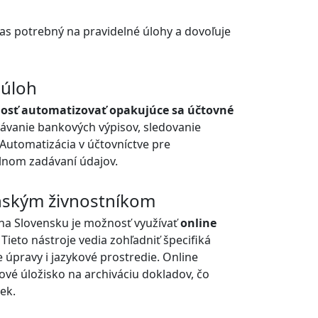
čas potrebný na pravidelné úlohy a dovoľuje
 úloh
osť automatizovať opakujúce sa účtovné
vávanie bankových výpisov, sledovanie
 Automatizácia v účtovníctve pre
álnom zadávaní údajov.
enským živnostníkom
na Slovensku je možnosť využívať
online
. Tieto nástroje vedia zohľadniť špecifiká
 úpravy i jazykové prostredie. Online
ové úložisko na archiváciu dokladov, čo
ek.