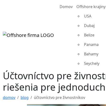
Domov
Offshore krajiny
USA
Dubaj
Belize
Panama
Bahamy
Seychely
Účtovníctvo pre živnos
riešenia pre jednoduchš
domov
blog
účtovníctvo pre živnostníkov