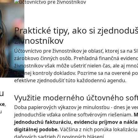
Praktické tipy, ako si zjednoduš
živnostníkov
Účtovníctvo pre živnostníkov je oblasť, ktorej sa na
zárobkovo činných osôb. Prehľadná finančná evidenc
živnostníkov však môže ušetriť nielen čas, ale aj mn
spätnej kontroly dokladov. Pozrime sa na overené p
efektívne zjednodušiť túto každodennú agendu.
u
Využitie moderného účtovného softv
ke
,
Doba papierových výkazov je minulosťou - dnes je ve
u
jednoduchšie vďaka online softvérovým riešeniam.
M
jednoduchú fakturáciu, evidenciu príjmov a nákl
digitálnej podobe.
Väčšina z nich ponúka lokalizáciu
daňových sadzieb či povinných hlásení.