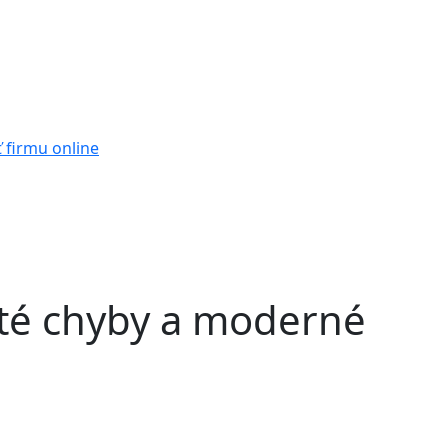
ť firmu online
asté chyby a moderné