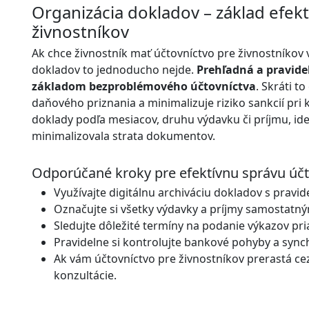
Organizácia dokladov – základ efek
živnostníkov
Ak chce živnostník mať účtovníctvo pre živnostníkov 
dokladov to jednoducho nejde.
Prehľadná a pravide
základom bezproblémového účtovníctva
. Skráti t
daňového priznania a minimalizuje riziko sankcií pri ko
doklady podľa mesiacov, druhu výdavku či príjmu, ide
minimalizovala strata dokumentov.
Odporúčané kroky pre efektívnu správu účto
Využívajte digitálnu archiváciu dokladov s prav
Označujte si všetky výdavky a príjmy samostatný
Sledujte dôležité termíny na podanie výkazov pr
Pravidelne si kontrolujte bankové pohyby a synch
Ak vám účtovníctvo pre živnostníkov prerastá c
konzultácie.