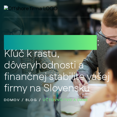
Účtovníctvo a dane
:
Kľúč k rastu,
dôveryhodnosti a
finančnej stabilite vašej
firmy na Slovensku
DOMOV
BLOG
ÚČTOVNÍCTVO A DANE