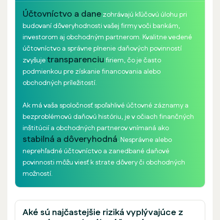
Účtovníctvo a dane
zohrávajú kľúčovú úlohu pri
budovaní dôveryhodnosti vašej firmy voči bankám,
investorom aj obchodným partnerom. Kvalitne vedené
účtovníctvo a správne plnenie daňových povinností
transparenciu
zvyšuje
firiem, čo je často
podmienkou pre získanie financovania alebo
obchodných príležitostí.
Ak má vaša spoločnosť spoľahlivé účtovné záznamy a
bezproblémovú daňovú históriu, je v očiach finančných
inštitúcií a obchodných partnerov vnímaná ako
stabilná a dôveryhodná
. Nesprávne alebo
neprehľadné účtovníctvo a zanedbané daňové
povinnosti môžu viesť k strate dôvery či obchodných
možností.
Aké sú najčastejšie riziká vyplývajúce z