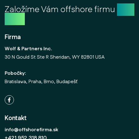
Založíme Vám offshore firmu
ešte
dnes
Firma
Wolf & Partners Inc.
30 N Gould St Ste R Sheridan, WY 82801 USA
Pobočky:
Bratislava, Praha, Brno, Budapešť
Kontakt
info@offshorefirma.sk
+421 952 318 810