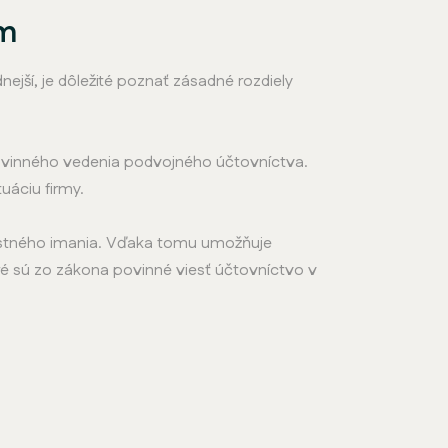
om
ejší, je dôležité poznať zásadné rozdiely
ovinného vedenia podvojného účtovníctva.
uáciu firmy.
lastného imania. Vďaka tomu umožňuje
ré sú zo zákona povinné viesť účtovníctvo v