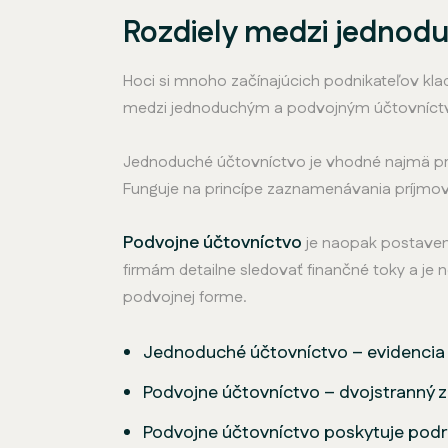
Rozdiely medzi jedno
Hoci si mnoho začínajúcich podnikateľov klad
medzi jednoduchým a podvojným účtovníct
Jednoduché účtovníctvo je vhodné najmä pre
Funguje na princípe zaznamenávania príjmov 
Podvojne účtovníctvo
je naopak postaven
firmám detailne sledovať finančné toky a je
podvojnej forme.
Jednoduché účtovníctvo – evidencia 
Podvojne účtovníctvo – dvojstranný 
Podvojne účtovníctvo poskytuje podro