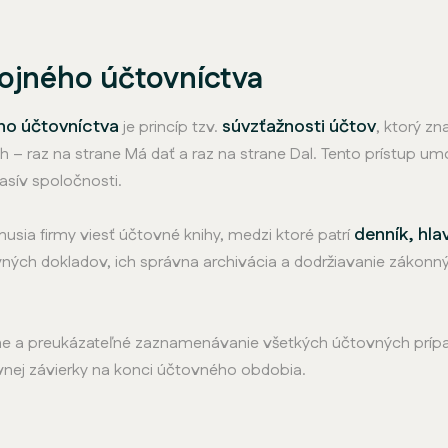
ojného účtovníctva
ho účtovníctva
súvzťažnosti účtov
je princíp tzv.
, ktorý z
raz na strane Má dať a raz na strane Dal. Tento prístup umožň
asív spoločnosti.
denník, hl
sia firmy viesť účtovné knihy, medzi ktoré patrí
ných dokladov, ich správna archivácia a dodržiavanie zákonnýc
adne a preukázateľné zaznamenávanie všetkých účtovných prípa
vnej závierky na konci účtovného obdobia.