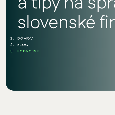
a tipy na sp
slovenské f
DOMOV
BLOG
PODVOJNE