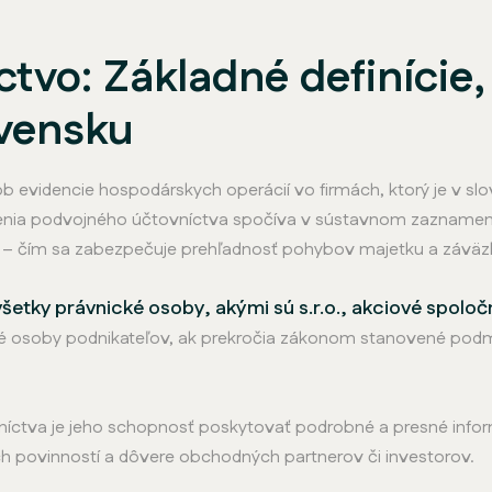
tvo: Základné definície
ovensku
 evidencie hospodárskych operácií vo firmách, ktorý je v s
denia podvojného účtovníctva spočíva v sústavnom zaznamen
D) – čím sa zabezpečuje prehľadnosť pohybov majetku a záväz
šetky právnické osoby, akými sú s.r.o., akciové spoločn
cké osoby podnikateľov, ak prekročia zákonom stanovené podmi
ctva je jeho schopnosť poskytovať podrobné a presné inform
 povinností a dôvere obchodných partnerov či investorov.