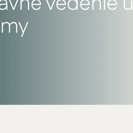
rávne vedenie 
irmy