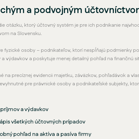
duchým a podvojným účtovníctv
ie otázku, ktorý účtovný systém je pre ich podnikanie najvhodn
vom na Slovensku.
 fyzické osoby – podnikateľov, ktorí nespĺňajú podmienky p
a výdavkov a poskytuje menej detailný pohľad na finančnú sit
é na precíznej evidencii majetku, záväzkov, pohľadávok a v
 nevyhnutné pre právnické osoby a podnikateľské subjekty, kto
príjmov a výdavkov
zápis všetkých účtovných prípadov
bný pohľad na aktíva a pasíva firmy