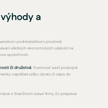
, výhody a
lovenskom podnikateľskom prostredí
ávaní všetkých ekonomických udalostí na
kov spoločnosti.
osti či družstvá
. Povinnosť viesť podvojné
enky, napríklad výšku obratu či zápis do
ácie o finančnom stave firmy, čo prispieva