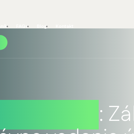
ník
FAQs
Blog
Kontakt
čtovníctvo
: Zá