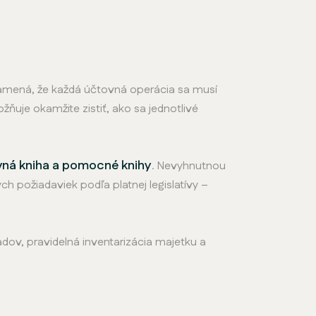
namená, že každá účtovná operácia sa musí
uje okamžite zistiť, ako sa jednotlivé
avná kniha a pomocné knihy
. Nevyhnutnou
h požiadaviek podľa platnej legislatívy –
dov, pravidelná inventarizácia majetku a