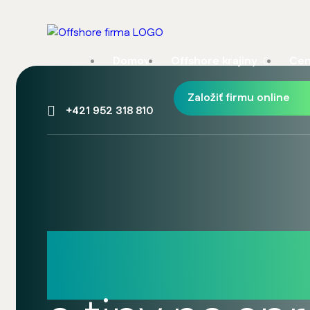
Domov
Offshore krajiny
Cen
Založiť firmu online
+421 952 318 810
Podvojné ú