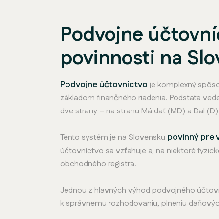
Podvojne účtovníc
povinnosti na Sl
Podvojne účtovníctvo
je komplexný spôsob
základom finančného riadenia. Podstata ve
dve strany – na stranu Má dať (MD) a Dal (
povinný pre v
Tento systém je na Slovensku
účtovníctvo sa vzťahuje aj na niektoré fyzi
obchodného registra.
Jednou z hlavných výhod podvojného účtovní
k správnemu rozhodovaniu, plneniu daňových