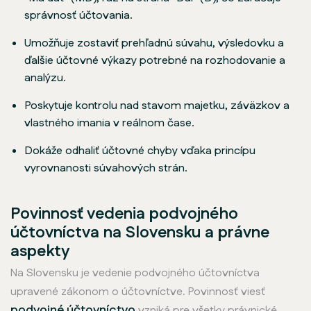
správnosť účtovania.
Umožňuje zostaviť prehľadnú súvahu, výsledovku a
ďalšie účtovné výkazy potrebné na rozhodovanie a
analýzu.
Poskytuje kontrolu nad stavom majetku, záväzkov a
vlastného imania v reálnom čase.
Dokáže odhaliť účtovné chyby vďaka princípu
vyrovnanosti súvahových strán.
Povinnosť vedenia podvojného
účtovníctva na Slovensku a právne
aspekty
Na Slovensku je vedenie podvojného účtovníctva
upravené zákonom o účtovníctve. Povinnosť viesť
podvojné účtovníctvo
vzniká pre všetky právnické