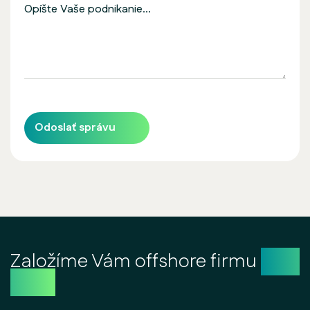
Odoslať správu
Založíme Vám offshore firmu
ešte
dnes