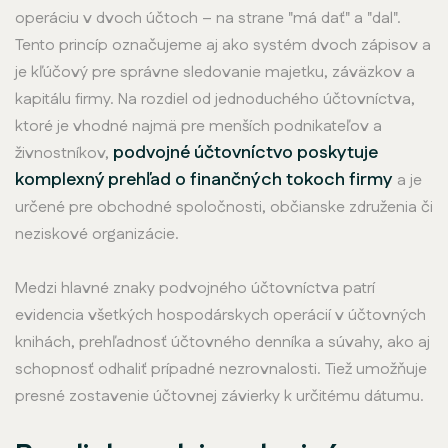
operáciu v dvoch účtoch – na strane "má dať" a "dal".
Tento princíp označujeme aj ako systém dvoch zápisov a
je kľúčový pre správne sledovanie majetku, záväzkov a
kapitálu firmy. Na rozdiel od jednoduchého účtovníctva,
ktoré je vhodné najmä pre menších podnikateľov a
podvojné účtovníctvo poskytuje
živnostníkov,
komplexný prehľad o finančných tokoch firmy
a je
určené pre obchodné spoločnosti, občianske združenia či
neziskové organizácie.
Medzi hlavné znaky podvojného účtovníctva patrí
evidencia všetkých hospodárskych operácií v účtovných
knihách, prehľadnosť účtovného denníka a súvahy, ako aj
schopnosť odhaliť prípadné nezrovnalosti. Tiež umožňuje
presné zostavenie účtovnej závierky k určitému dátumu.