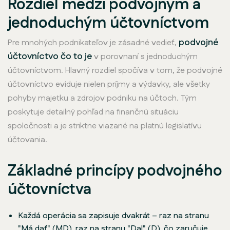
Rozdiel medzi podvojným a
jednoduchým účtovníctvom
podvojné
Pre mnohých podnikateľov je zásadné vedieť,
účtovníctvo čo to je
v porovnaní s jednoduchým
účtovníctvom. Hlavný rozdiel spočíva v tom, že podvojné
účtovníctvo eviduje nielen príjmy a výdavky, ale všetky
pohyby majetku a zdrojov podniku na účtoch. Tým
poskytuje detailný pohľad na finančnú situáciu
spoločnosti a je striktne viazané na platnú legislatívu
účtovania.
Základné princípy podvojného
účtovníctva
Každá operácia sa zapisuje dvakrát – raz na stranu
"Má dať" (MD), raz na stranu "Dal" (D), čo zaručuje