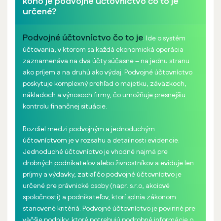
koho je podvojné účtovníctvo čo to je
určené?
Podvojné účtovníctvo čo to je
: Ide o systém
účtovania, v ktorom sa každá ekonomická operácia
zaznamenáva na dva účty súčasne – na jednu stranu
ako príjem a na druhú ako výdaj. Podvojné účtovníctvo
poskytuje komplexný prehľad o majetku, záväzkoch,
nákladoch a výnosoch firmy, čo umožňuje presnejšiu
kontrolu finančnej situácie.
Rozdiel medzi podvojným a jednoduchým
účtovníctvom je v rozsahu a detailnosti evidencie.
Jednoduché účtovníctvo je vhodné najmä pre
drobných podnikateľov alebo živnostníkov a eviduje len
príjmy a výdavky, zatiaľ čo podvojné účtovníctvo je
určené pre právnické osoby (napr. s.r.o, akciové
spoločnosti) a podnikateľov, ktorí splnia zákonom
stanovené kritériá. Podvojné účtovníctvo je povinné pre
väčšie podniky, ktoré potrebujú podrobné informácie o