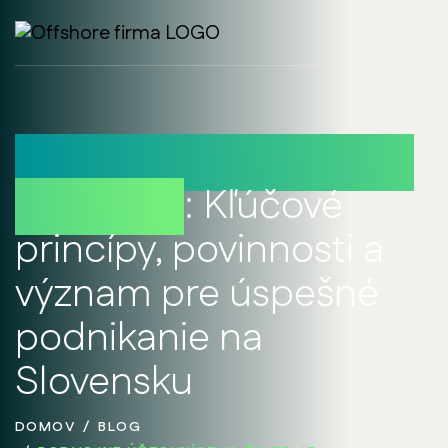
Podvojné účtovníctvo
– čo to je
: Kľúčové
princípy, povinnosti a
význam pre úspešné
podnikanie na
Slovensku
DOMOV
BLOG