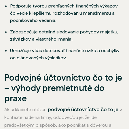
Podporuje tvorbu prehľadných finančných výkazov,
čo vedie k lepšiemu rozhodovaniu manažmentu a
podnikového vedenia.
Zabezpečuje detailné sledovanie pohybov majetku,
záväzkov a vlastného imania.
Umožňuje včas detekovať finančné riziká a odchýlky
od plánovaných výsledkov.
Podvojné účtovníctvo čo to je
– výhody premietnuté do
praxe
podvojné účtovníctvo čo to je
Ak si kladiete otázku
v
kontexte riadenia firmy, odpoveďou je, že ide
predovšetkým o spôsob, ako podnikať s dôverou a