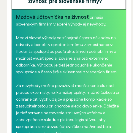
živnosť pre slovenské firmy?
Mzdová účtovníčka na živnosť
prináša
slovenským firmám viaceré výhody aj nevýhody.
Medzi hlavné výhody patrí najmä úspora nákladov na
odvody a benefity oproti internému zamestnancovi,
flexibilita spolupráce podľa aktuálnych potrieb firmy a
možnosť využiť špecializované znalosti externého
odborníka. Výhodou je tiež jednoduchšie ukončenie
spolupráce a často širšie skúsenosti z viacerých firiem.
Za nevýhody možno považovať menšiu kontrolu nad
prácou externisty, riziko nižšej lojality, možné ťažkosti pri
ochrane citlivých údajov a prípadné komplikácie so
zastupiteľnosťou pri chorobe alebo dovolenke. Dôležité
je tiež správne nastavenie zmluvných vzťahov a
zabezpečenie súladu s platnou legislatívou, aby
spolupráca s mzdovou účtovníčkou na živnosť bola