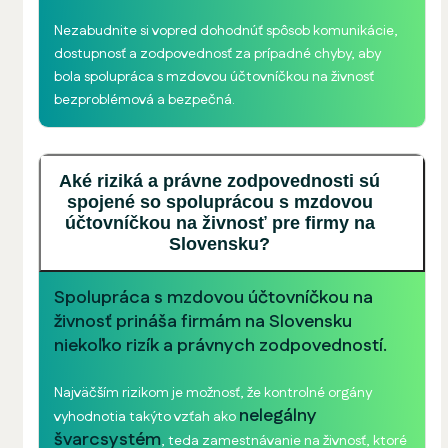
Nezabudnite si vopred dohodnúť spôsob komunikácie,
dostupnosť a zodpovednosť za prípadné chyby, aby
bola spolupráca s mzdovou účtovníčkou na živnosť
bezproblémová a bezpečná.
Aké riziká a právne zodpovednosti sú
spojené so spoluprácou s mzdovou
účtovníčkou na živnosť pre firmy na
Slovensku?
Spolupráca s mzdovou účtovníčkou na
živnosť prináša firmám na Slovensku
niekoľko rizík a právnych zodpovedností.
Najväčším rizikom je možnosť, že kontrolné orgány
nelegálny
vyhodnotia takýto vzťah ako
švarcsystém
, teda zamestnávanie na živnosť, ktoré