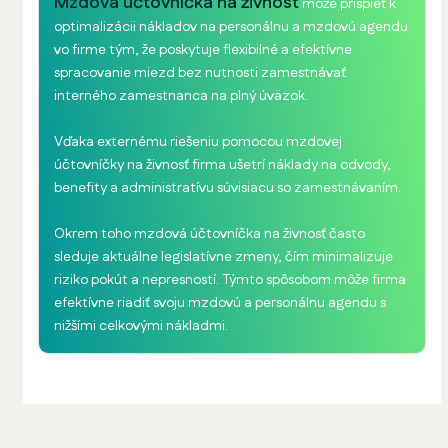
Mzdová účtovníčka na živnosť
môže prispieť k
optimalizácii nákladov na personálnu a mzdovú agendu
vo firme tým, že poskytuje flexibilné a efektívne
spracovanie miezd bez nutnosti zamestnávať
interného zamestnanca na plný úväzok.
Vďaka externému riešeniu pomocou mzdovej
účtovníčky na živnosť firma ušetrí náklady na odvody,
benefity a administratívu súvisiacu so zamestnávaním.
Okrem toho mzdová účtovníčka na živnosť často
sleduje aktuálne legislatívne zmeny, čím minimalizuje
riziko pokút a nepresností. Týmto spôsobom môže firma
efektívne riadiť svoju mzdovú a personálnu agendu s
nižšími celkovými nákladmi.