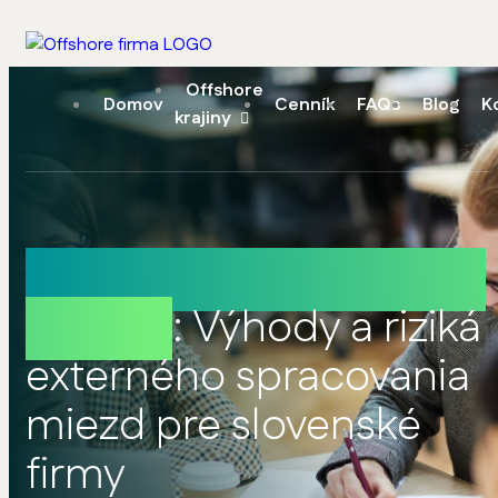
Offshore
Domov
Cenník
FAQs
Blog
K
krajiny
Mzdová účtovníčka na
živnosť
: Výhody a riziká
externého spracovania
miezd pre slovenské
firmy