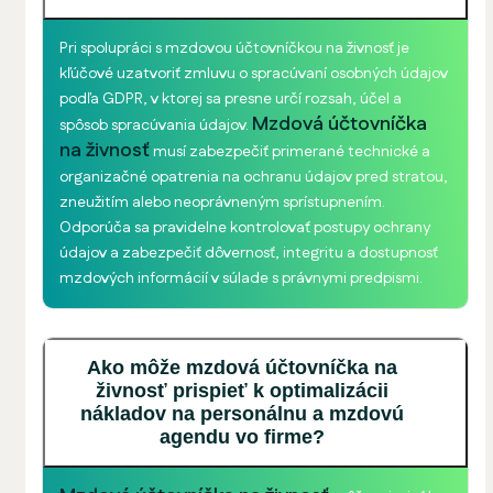
Pri spolupráci s mzdovou účtovníčkou na živnosť je
kľúčové uzatvoriť zmluvu o spracúvaní osobných údajov
podľa GDPR, v ktorej sa presne určí rozsah, účel a
Mzdová účtovníčka
spôsob spracúvania údajov.
na živnosť
musí zabezpečiť primerané technické a
organizačné opatrenia na ochranu údajov pred stratou,
zneužitím alebo neoprávneným sprístupnením.
Odporúča sa pravidelne kontrolovať postupy ochrany
údajov a zabezpečiť dôvernosť, integritu a dostupnosť
mzdových informácií v súlade s právnymi predpismi.
Ako môže mzdová účtovníčka na
živnosť prispieť k optimalizácii
nákladov na personálnu a mzdovú
agendu vo firme?