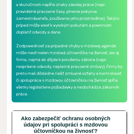
v skutočnosti napĺňa znaky závislej práce (napr.
pravidelné pracovné časy, plnenie pokynov
zamestnávateľa, používanie jeho prostriedkov). Takýto
prípad môže viesť k vysokým pokutám a povinnosti
doplatiť odvody a dane.
Zodpovednosť za prípadné chyby v mzdovej agende
môže niesť nielen mzdová účtovníčka na živnosť, ale aj
firma, najmä ak dôjde k porušeniu zákona (napr.
nesprávne odvody, neplatné pracovné zmluvy). Firmy by
preto mali dôsledne riešiť zmluvné vzťahy a kontrolovať,
či spolupráca s mzdovou účtovníčkou na živnosť spĺňa
všetky legislatívne požiadavky a neobchádza zákonník
práce.
Ako zabezpečiť ochranu osobných
údajov pri spolupráci s mzdovou
účtovníčkou na živnosť?