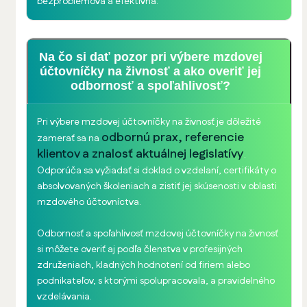
bezproblémová a efektívna.
Na čo si dať pozor pri výbere mzdovej
účtovníčky na živnosť a ako overiť jej
odbornosť a spoľahlivosť?
Pri výbere mzdovej účtovníčky na živnosť je dôležité
odbornú prax, referencie
zamerať sa na
klientov a znalosť aktuálnej legislatívy
.
Odporúča sa vyžiadať si doklad o vzdelaní, certifikáty o
absolvovaných školeniach a zistiť jej skúsenosti v oblasti
mzdového účtovníctva.
Odbornosť a spoľahlivosť mzdovej účtovníčky na živnosť
si môžete overiť aj podľa členstva v profesijných
združeniach, kladných hodnotení od firiem alebo
podnikateľov, s ktorými spolupracovala, a pravidelného
vzdelávania.