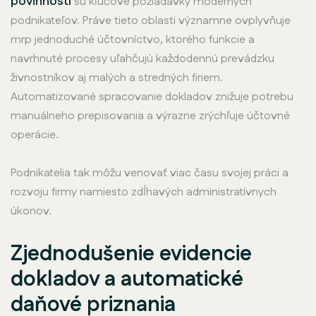
povinností
sú kľúčové požiadavky moderných
podnikateľov. Práve tieto oblasti významne ovplyvňuje
mrp jednoduché účtovníctvo, ktorého funkcie a
navrhnuté procesy uľahčujú každodennú prevádzku
živnostníkov aj malých a stredných firiem.
Automatizované spracovanie dokladov znižuje potrebu
manuálneho prepisovania a výrazne zrýchľuje účtovné
operácie.
Podnikatelia tak môžu venovať viac času svojej práci a
rozvoju firmy namiesto zdĺhavých administratívnych
úkonov.
Zjednodušenie evidencie
dokladov a automatické
daňové priznania