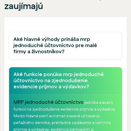
zaujímajú
Aké hlavné výhody prináša mrp
jednoduché účtovníctvo pre malé
firmy a živnostníkov?
Aké funkcie ponúka mrp jednoduché
účtovníctvo na zjednodušenie
evidencie príjmov a výdavkov?
MRP jednoduché účtovníctvo
ponúka viacero
funkcií na zjednodušenie evidencie príjmov a výdavkov.
Medzi hlavné patrí automatizované účtovanie
peňažného denníka, prehľadné zadávanie a kontrola
príjmov a výdavkov, evidencia bankových aj