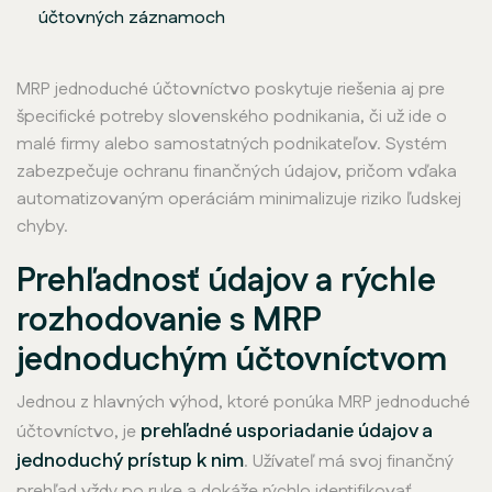
účtovných záznamoch
MRP jednoduché účtovníctvo poskytuje riešenia aj pre
špecifické potreby slovenského podnikania, či už ide o
malé firmy alebo samostatných podnikateľov. Systém
zabezpečuje ochranu finančných údajov, pričom vďaka
automatizovaným operáciám minimalizuje riziko ľudskej
chyby.
Prehľadnosť údajov a rýchle
rozhodovanie s MRP
jednoduchým účtovníctvom
Jednou z hlavných výhod, ktoré ponúka MRP jednoduché
prehľadné usporiadanie údajov a
účtovníctvo, je
jednoduchý prístup k nim
. Užívateľ má svoj finančný
prehľad vždy po ruke a dokáže rýchlo identifikovať