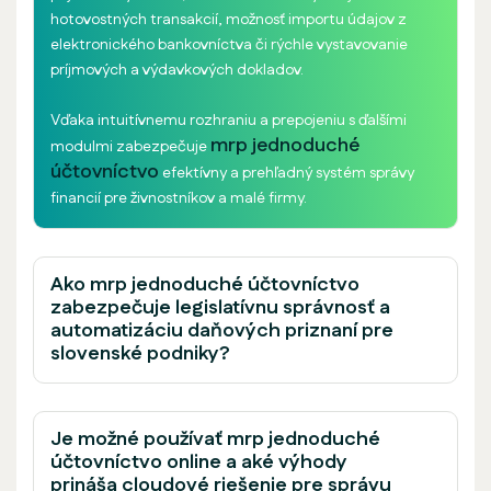
hotovostných transakcií, možnosť importu údajov z
elektronického bankovníctva či rýchle vystavovanie
príjmových a výdavkových dokladov.
Vďaka intuitívnemu rozhraniu a prepojeniu s ďalšími
mrp jednoduché
modulmi zabezpečuje
účtovníctvo
efektívny a prehľadný systém správy
financií pre živnostníkov a malé firmy.
Ako mrp jednoduché účtovníctvo
zabezpečuje legislatívnu správnosť a
automatizáciu daňových priznaní pre
slovenské podniky?
Je možné používať mrp jednoduché
účtovníctvo online a aké výhody
prináša cloudové riešenie pre správu