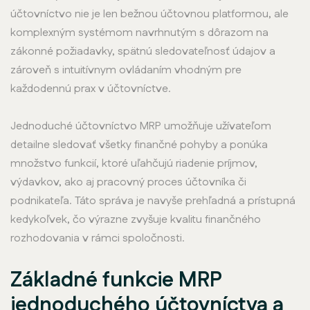
účtovníctvo nie je len bežnou účtovnou platformou, ale
komplexným systémom navrhnutým s dôrazom na
zákonné požiadavky, spätnú sledovateľnosť údajov a
zároveň s intuitívnym ovládaním vhodným pre
každodennú prax v účtovníctve.
Jednoduché účtovníctvo MRP umožňuje užívateľom
detailne sledovať všetky finančné pohyby a ponúka
množstvo funkcií, ktoré uľahčujú riadenie príjmov,
výdavkov, ako aj pracovný proces účtovníka či
podnikateľa. Táto správa je navyše prehľadná a prístupná
kedykoľvek, čo výrazne zvyšuje kvalitu finančného
rozhodovania v rámci spoločnosti.
Základné funkcie MRP
jednoduchého účtovníctva a