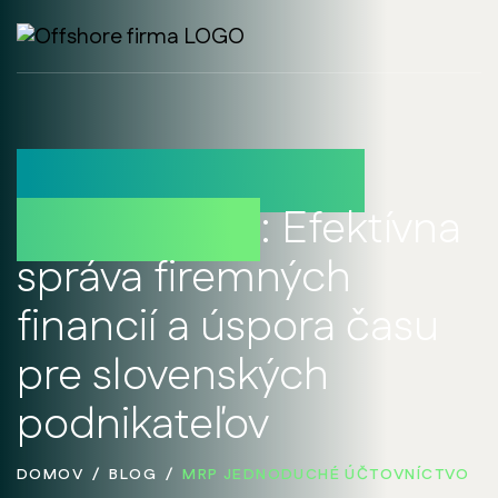
MRP jednoduché
účtovníctvo
: Efektívna
správa firemných
financií a úspora času
pre slovenských
podnikateľov
DOMOV
BLOG
MRP JEDNODUCHÉ ÚČTOVNÍCTVO