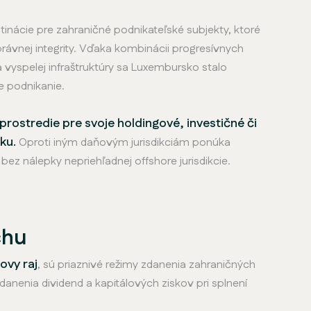
tinácie pre zahraničné podnikateľské subjekty, ktoré
rávnej integrity. Vďaka kombinácii progresívnych
vyspelej infraštruktúry sa Luxembursko stalo
 podnikanie.
rostredie pre svoje holdingové, investičné či
ku.
Oproti iným daňovým jurisdikciám ponúka
z nálepky nepriehľadnej offshore jurisdikcie.
chu
vy raj
, sú priaznivé režimy zdanenia zahraničných
danenia dividend a kapitálových ziskov pri splnení