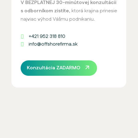
V BEZPLATNEJ 30-minútovej konzultácii
s odborníkom zistíte
, ktorá krajina prinesie
najviac výhod Vášmu podnikaniu.
+421 952 318 810
info@offshorefirma.sk
Konzultácia ZADARMO