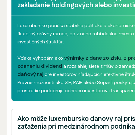
zakladanie holdingových alebo invest
Luxembursko ponúka stabilné politické a ekonomické 
flexibilný právny rámec, čo z neho robí ideálne miest
investičných štruktúr.
výnimky z dane zo zisku z p
Vďaka výhodám ako
zdaneniu dividend
a rozsiahlej siete zmlúv o zamed
daňový raj
pre investorov hľadajúcich efektívne štru
Právne možnosti ako SIF, RAIF alebo Soparfi poskytujú 
prostredie podporuje ochranu investorov i transparen
Ako môže luxembursko danovy raj pris
zaťaženia pri medzinárodnom podnika