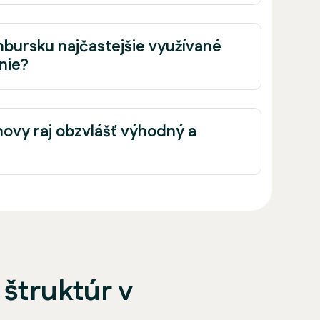
bursku najčastejšie využívané
nie?
novy raj obzvlášť výhodný a
 štruktúr v