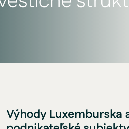
nvestičné štruk
Výhody Luxemburska a
podnikateľské subjekt