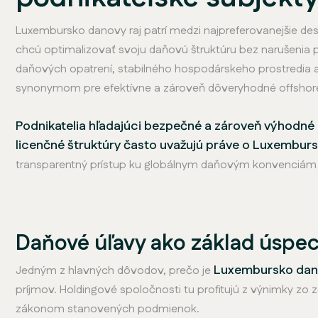
Luxembursko danovy raj patrí medzi najpreferovanejšie des
chcú optimalizovať svoju daňovú štruktúru bez narušenia p
daňových opatrení, stabilného hospodárskeho prostredia a 
synonymom pre efektívne a zároveň dôveryhodné offshore
Podnikatelia hľadajúci bezpečné a zároveň výhodné p
licenčné štruktúry často uvažujú práve o Luxemburs
transparentný prístup ku globálnym daňovým konvenciám be
Daňové úľavy ako základ úspe
Luxembursko dano
Jedným z hlavných dôvodov, prečo je
príjmov. Holdingové spoločnosti tu profitujú z výnimky zo z
zákonom stanovených podmienok.