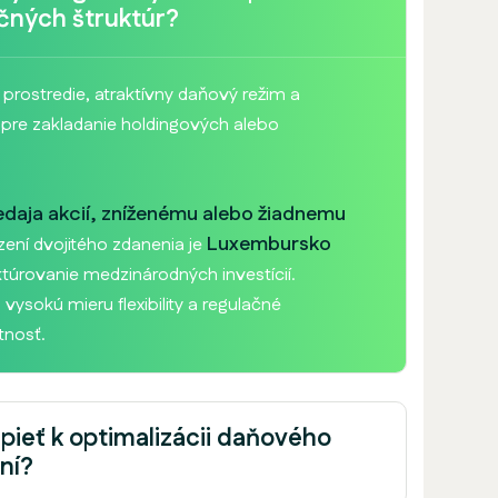
ičných štruktúr?
prostredie, atraktívny daňový režim a
o pre zakladanie holdingových alebo
redaja akcií, zníženému alebo žiadnemu
Luxembursko
zení dvojitého zdanenia je
ktúrovanie medzinárodných investícií.
vysokú mieru flexibility a regulačné
tnosť.
pieť k optimalizácii daňového
ní?