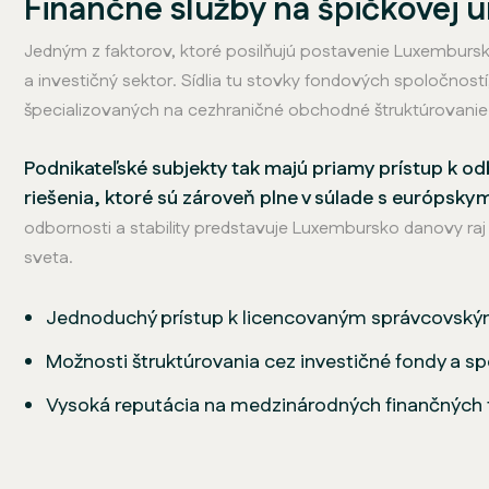
Finančné služby na špičkovej ú
Jedným z faktorov, ktoré posilňujú postavenie Luxembursk
a investičný sektor. Sídlia tu stovky fondových spoločnost
špecializovaných na cezhraničné obchodné štruktúrovanie
Podnikateľské subjekty tak majú priamy prístup k
riešenia, ktoré sú zároveň plne v súlade s európs
odbornosti a stability predstavuje Luxembursko danovy raj
sveta.
Jednoduchý prístup k licencovaným správcovsk
Možnosti štruktúrovania cez investičné fondy a s
Vysoká reputácia na medzinárodných finančných 