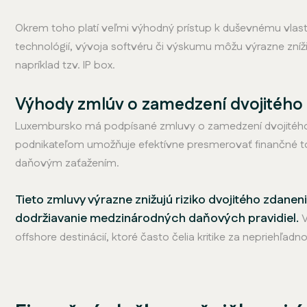
Okrem toho platí veľmi výhodný prístup k duševnému vlast
technológií, vývoja softvéru či výskumu môžu výrazne zní
napríklad tzv. IP box.
Výhody zmlúv o zamedzení dvojitého
Luxembursko má podpísané zmluvy o zamedzení dvojitého z
podnikateľom umožňuje efektívne presmerovať finančné t
daňovým zaťažením.
Tieto zmluvy výrazne znižujú riziko dvojitého zdane
dodržiavanie medzinárodných daňových pravidiel.
V
offshore destinácií, ktoré často čelia kritike za nepriehľ