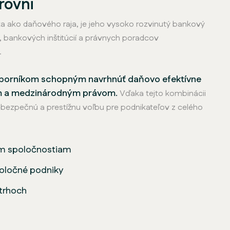
rovni
a ako daňového raja, je jeho vysoko rozvinutý bankový
í, bankových inštitúcií a právnych poradcov
.
 odborníkom schopným navrhnúť daňovo efektívne
kym a medzinárodným právom.
Vďaka tejto kombinácii
 bezpečnú a prestížnu voľbu pre podnikateľov z celého
ým spoločnostiam
poločné podniky
trhoch