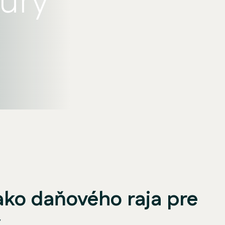
túry
ko daňového raja pre
y