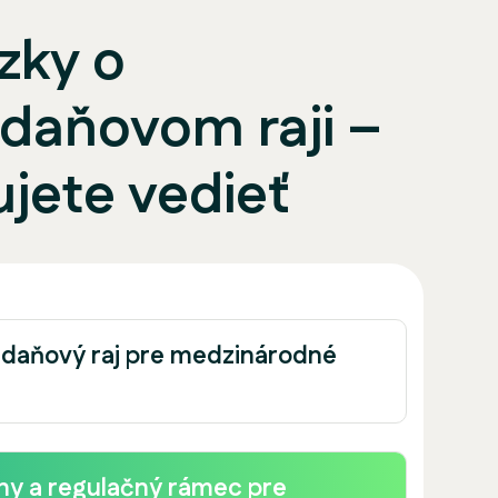
zky o
daňovom raji –
ujete vedieť
 daňový raj pre medzinárodné
ny a regulačný rámec pre