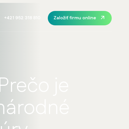
Založiť firmu online
+421 952 318 810
 Prečo je
inárodné