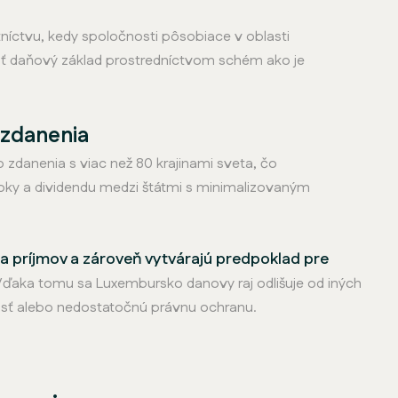
níctvu, kedy spoločnosti pôsobiace v oblasti
žiť daňový základ prostredníctvom schém ako je
 zdanenia
danenia s viac než 80 krajinami sveta, čo
oky a dividendu medzi štátmi s minimalizovaným
nia príjmov a zároveň vytvárajú predpoklad pre
ďaka tomu sa Luxembursko danovy raj odlišuje od iných
adnosť alebo nedostatočnú právnu ochranu.