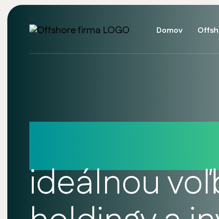
Domov
Offsh
Luxembursk
ideálnou vo