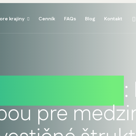
ore krajiny
Cenník
FAQs
Blog
Kontakt
o daňový raj
:
ľbou pre medz