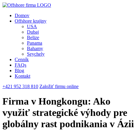
Domov
Offshore krajiny
USA
Dubaj
Belize
Panama
Bahamy
Seychely
Cenník
FAQs
Blog
Kontakt
+421 952 318 810
Založiť firmu online
Firma v Hongkongu
: Ako
využiť strategické výhody pre
globálny rast podnikania v Ázii