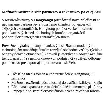
Možnosti rozšírenia siete partnerov a zákazníkov po celej Ázii
S rozšírením
firmy v Hongkongu
prichádzajú nové príležitosti na
nadviazanie partnerstiev aj rozšírenie klientely vo viacerých
ázijských ekonomikách. Hongkong ponúka veľké množstvo
podnikateľských sietí, obchodných komôr a organizácií
podporujúcich integráciu zahraničných firiem.
Prevažne digitálny prístup k bankovým službám a moderným
technológiám umožňuje firmám rozvíjať obchodné vzťahy rýchlo a
bez zbytočných obmedzení. Zároveň je efektívne sledovať aktuálne
trendy, účastniť sa networkingových podujatí či využívať odborné
poradenstvo pre export aj import tovaru a služieb.
Účasť na biznis fórach a konferenciách v Hongkongu i
zahraničí
Možnosť rozšírenia pôsobnosti aj do ďalších ázijských krajín
Efektívna expanzia cez medzinárodné e-commerce platformy
Prepojenie so startup ekosystémom a venture capital fondmi