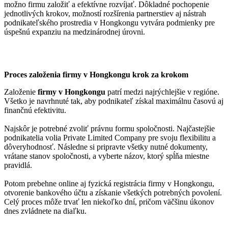
možno firmu založiť a efektívne rozvíjať. Dôkladné pochopenie
jednotlivých krokov, možností rozšírenia partnerstiev aj nástrah
podnikateľského prostredia v Hongkongu vytvára podmienky pre
úspešnú expanziu na medzinárodnej úrovni.
Proces založenia firmy v Hongkongu krok za krokom
Založenie
firmy v Hongkongu
patrí medzi najrýchlejšie v regióne.
Všetko je navrhnuté tak, aby podnikateľ získal maximálnu časovú aj
finančnú efektivitu.
Najskôr je potrebné zvoliť právnu formu spoločnosti. Najčastejšie
podnikatelia volia Private Limited Company pre svoju flexibilitu a
dôveryhodnosť. Následne si pripravte všetky nutné dokumenty,
vrátane stanov spoločnosti, a vyberte názov, ktorý spĺňa miestne
pravidlá.
Potom prebehne online aj fyzická registrácia firmy v Hongkongu,
otvorenie bankového účtu a získanie všetkých potrebných povolení.
Celý proces môže trvať len niekoľko dní, pričom väčšinu úkonov
dnes zvládnete na diaľku.