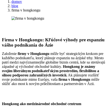
domov
blog
firma v hongkongu
Konzultácia ZADARMO
Firma v Hongkongu: Kľúčové výhody pre expanziu
vášho podnikania do Ázie
Založenie
firmy v Hongkongu
môže byť strategickým krokom pre
každého podnikateľa, ktorý plánuje expanziu na ázijské trhy. Mesto
patrí medzi najvýznamnejšie globálne biznis centrá, kde sa stretávajú
západné aj východné obchodné kultúry.
Hongkong je známy
svojím liberálnym podnikateľským prostredím, flexibilitou a
silnou podporou zahraničných investícií.
Ak plánujete rozšíriť
svoje podnikanie mimo Európy, vaša
firma v Hongkongu
môže
slúžiť ako most k novým príležitostiam a partnerstvám v Ázii.
Hongkong ako medzinárodné obchodné centrum