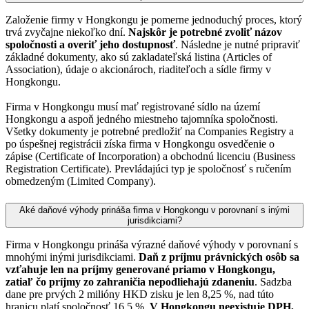
Založenie firmy v Hongkongu je pomerne jednoduchý proces, ktorý
trvá zvyčajne niekoľko dní.
Najskôr je potrebné zvoliť názov
spoločnosti a overiť jeho dostupnosť
. Následne je nutné pripraviť
základné dokumenty, ako sú zakladateľská listina (Articles of
Association), údaje o akcionároch, riaditeľoch a sídle firmy v
Hongkongu.
Firma v Hongkongu musí mať registrované sídlo na území
Hongkongu a aspoň jedného miestneho tajomníka spoločnosti.
Všetky dokumenty je potrebné predložiť na Companies Registry a
po úspešnej registrácii získa firma v Hongkongu osvedčenie o
zápise (Certificate of Incorporation) a obchodnú licenciu (Business
Registration Certificate). Prevládajúci typ je spoločnosť s ručením
obmedzeným (Limited Company).
Aké daňové výhody prináša firma v Hongkongu v porovnaní s inými
jurisdikciami?
Firma v Hongkongu prináša výrazné daňové výhody v porovnaní s
mnohými inými jurisdikciami.
Daň z príjmu právnických osôb sa
vzťahuje len na príjmy generované priamo v Hongkongu,
zatiaľ čo príjmy zo zahraničia nepodliehajú zdaneniu
. Sadzba
dane pre prvých 2 milióny HKD zisku je len 8,25 %, nad túto
hranicu platí spoločnosť 16,5 %.
V Hongkongu neexistuje DPH,