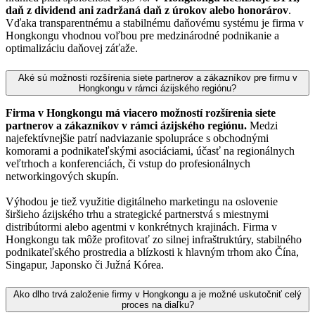
daň z dividend ani zadržaná daň z úrokov alebo honorárov
.
Vďaka transparentnému a stabilnému daňovému systému je firma v
Hongkongu vhodnou voľbou pre medzinárodné podnikanie a
optimalizáciu daňovej záťaže.
Aké sú možnosti rozšírenia siete partnerov a zákazníkov pre firmu v
Hongkongu v rámci ázijského regiónu?
Firma v Hongkongu má viacero možností rozšírenia siete
partnerov a zákazníkov v rámci ázijského regiónu.
Medzi
najefektívnejšie patrí nadviazanie spolupráce s obchodnými
komorami a podnikateľskými asociáciami, účasť na regionálnych
veľtrhoch a konferenciách, či vstup do profesionálnych
networkingových skupín.
Výhodou je tiež využitie digitálneho marketingu na oslovenie
širšieho ázijského trhu a strategické partnerstvá s miestnymi
distribútormi alebo agentmi v konkrétnych krajinách. Firma v
Hongkongu tak môže profitovať zo silnej infraštruktúry, stabilného
podnikateľského prostredia a blízkosti k hlavným trhom ako Čína,
Singapur, Japonsko či Južná Kórea.
Ako dlho trvá založenie firmy v Hongkongu a je možné uskutočniť celý
proces na diaľku?