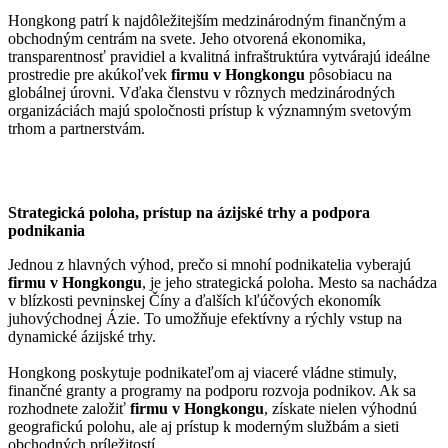
Hongkong patrí k najdôležitejším medzinárodným finančným a
obchodným centrám na svete. Jeho otvorená ekonomika,
transparentnosť pravidiel a kvalitná infraštruktúra vytvárajú ideálne
prostredie pre akúkoľvek
firmu v Hongkongu
pôsobiacu na
globálnej úrovni. Vďaka členstvu v rôznych medzinárodných
organizáciách majú spoločnosti prístup k významným svetovým
trhom a partnerstvám.
Strategická poloha, prístup na ázijské trhy a podpora
podnikania
Jednou z hlavných výhod, prečo si mnohí podnikatelia vyberajú
firmu v Hongkongu
, je jeho strategická poloha. Mesto sa nachádza
v blízkosti pevninskej Číny a ďalších kľúčových ekonomík
juhovýchodnej Ázie. To umožňuje efektívny a rýchly vstup na
dynamické ázijské trhy.
Hongkong poskytuje podnikateľom aj viaceré vládne stimuly,
finančné granty a programy na podporu rozvoja podnikov. Ak sa
rozhodnete založiť
firmu v Hongkongu
, získate nielen výhodnú
geografickú polohu, ale aj prístup k moderným službám a sieti
obchodných príležitostí.