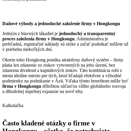
Daňové výhody a jednoduché založenie firmy v Hongkongu
Jedným z hlavných lákadiel je
jednoduchý a transparentný
proces založenia firmy v Hongkongu
. Administratíva je
prehľadná, registračné náklady sú nízke a začať podnikať môžete už
v priebehu niekoľkých dní.
Okrem toho Hongkong ponúka atraktívny daňový systém – firmy
platia len zdanenie zo ziskov vytvorených na jeho území, bez
zdanenia dividend a kapitálových ziskov. Táto kombinácia robí z
mesta ideálne miesto pre tých, ktorí hľadajú efektívne a výhodné
podmienky na podnikanie v Ázii. Vďaka týmto benefitom môže byť
firma v Hongkongu
dôležitou súčasťou vášho globálneho rozvoja
a dlhodobej úspešnej expanzie na nové trhy.
Kalkulačka
Často kladené otázky o firme v
Hongkongu – všetko, čo potrebujete