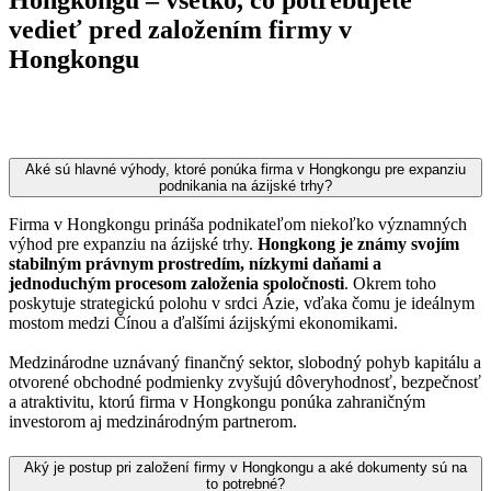
vedieť pred založením firmy v
Hongkongu
Aké sú hlavné výhody, ktoré ponúka firma v Hongkongu pre expanziu
podnikania na ázijské trhy?
Firma v Hongkongu prináša podnikateľom niekoľko významných
výhod pre expanziu na ázijské trhy.
Hongkong je známy svojím
stabilným právnym prostredím, nízkymi daňami a
jednoduchým procesom založenia spoločnosti
. Okrem toho
poskytuje strategickú polohu v srdci Ázie, vďaka čomu je ideálnym
mostom medzi Čínou a ďalšími ázijskými ekonomikami.
Medzinárodne uznávaný finančný sektor, slobodný pohyb kapitálu a
otvorené obchodné podmienky zvyšujú dôveryhodnosť, bezpečnosť
a atraktivitu, ktorú firma v Hongkongu ponúka zahraničným
investorom aj medzinárodným partnerom.
Aký je postup pri založení firmy v Hongkongu a aké dokumenty sú na
to potrebné?