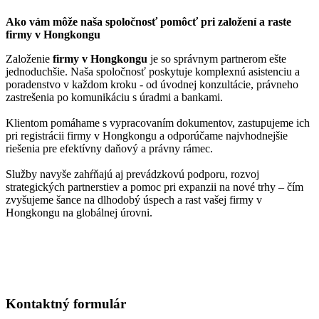
Ako vám môže naša spoločnosť pomôcť pri založení a raste
firmy v Hongkongu
Založenie
firmy v Hongkongu
je so správnym partnerom ešte
jednoduchšie. Naša spoločnosť poskytuje komplexnú asistenciu a
poradenstvo v každom kroku - od úvodnej konzultácie, právneho
zastrešenia po komunikáciu s úradmi a bankami.
Klientom pomáhame s vypracovaním dokumentov, zastupujeme ich
pri registrácii firmy v Hongkongu a odporúčame najvhodnejšie
riešenia pre efektívny daňový a právny rámec.
Služby navyše zahŕňajú aj prevádzkovú podporu, rozvoj
strategických partnerstiev a pomoc pri expanzii na nové trhy – čím
zvyšujeme šance na dlhodobý úspech a rast vašej firmy v
Hongkongu na globálnej úrovni.
Konzultácia ZADARMO
Kontaktný formulár