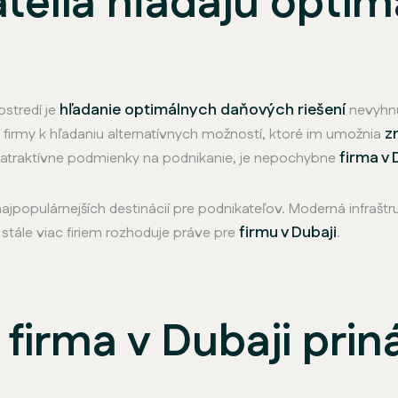
telia hľadajú opti
hľadanie optimálnych daňových riešení
stredí je
nevyhnu
z
firmy k hľadaniu alternatívnych možností, ktoré im umožnia
firma v 
a atraktívne podmienky na podnikanie, je nepochybne
jpopulárnejších destinácií pre podnikateľov. Moderná infraštruk
firmu v Dubaji
stále viac firiem rozhoduje práve pre
.
 firma v Dubaji prin