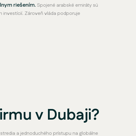
álnym riešením.
Spojené arabské emiráty sú
 investícií. Zároveň vláda podporuje
firmu v Dubaji?
tredia a jednoduchého prístupu na globálne