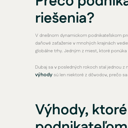
Prečo podnika
riešenia?
V dnešnom dynamickom podnikateľskom pro
daňové zaťaženie v mnohých krajinách vedie 
globálne trhy. Jedným z miest, ktoré ponúk
Dubaj sa v posledných rokoch stal jednou z na
výhody
sú len niektoré z dôvodov, prečo sa 
Výhody, ktoré
podnikateľom