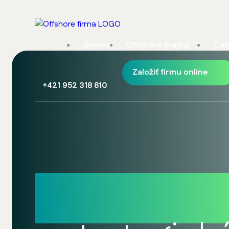
Domov
Offshore krajiny
Cen
Založiť firmu online
+421 952 318 810
Firma v Dub