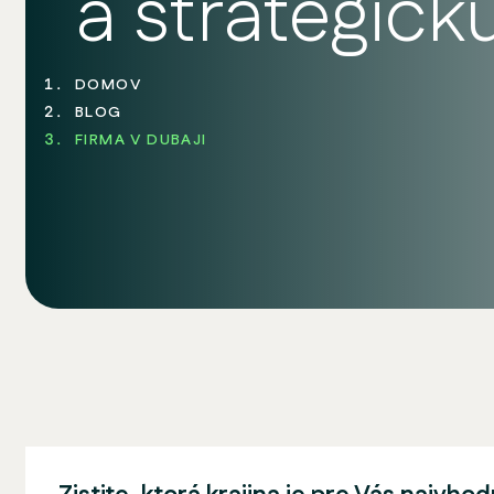
a strategick
DOMOV
BLOG
FIRMA V DUBAJI