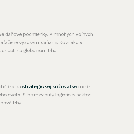
znivé daňové podmienky. V mnohých voľných
ú zaťažené vysokými daňami. Rovnako v
opnosti na globálnom trhu.
strategickej križovatke
achádza na
medzi
 sveta. Silne rozvinutý logistický sektor
nové trhy.