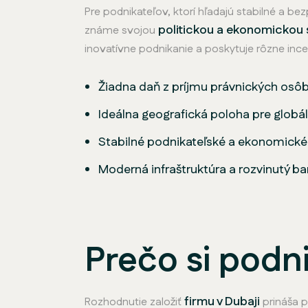
Pre podnikateľov, ktorí hľadajú stabilné a be
politickou a ekonomickou s
známe svojou
inovatívne podnikanie a poskytuje rôzne incen
Žiadna daň z príjmu právnických osô
Ideálna geografická poloha pre globá
Stabilné podnikateľské a ekonomické
Moderná infraštruktúra a rozvinutý b
Prečo si podni
firmu v Dubaji
Rozhodnutie založiť
prináša 