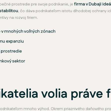
firma v Dubaji ide
zpečné prostredie pre svoje podnikanie, je
tabilitou
, čo dáva podnikateľom istotu dlhodobej ochrany ich
tívy na rozvoj firiem.
b v mnohých voľných zónach
lnu expanziu
 prostredie
ankový sektor
katelia volia práve 
podnikateľom mnoho výhod. Okrem priaznivého daňového pros