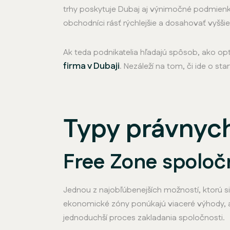
trhy poskytuje Dubaj aj výnimočné podmienk
obchodníci rásť rýchlejšie a dosahovať vyššie 
Ak teda podnikatelia hľadajú spôsob, ako op
firma v Dubaji
. Nezáleží na tom, či ide o 
Typy právnych
Free Zone spoloč
Jednou z najobľúbenejších možností, ktorú si
ekonomické zóny ponúkajú viaceré výhody, 
jednoduchší proces zakladania spoločnosti.