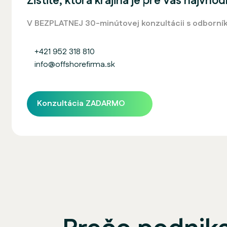
Zistite, ktorá krajina je pre Vás najvhod
V BEZPLATNEJ 30-minútovej konzultácii s odborník
+421 952 318 810
info@offshorefirma.sk
Konzultácia ZADARMO