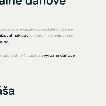
málne daňové
tnosťou pre každého podnikateľa. Vysoké
nižovať náklady
a zároveň expandovať na
Dubaji
.
výrazné daňové
túra, politická stabilita a
áša