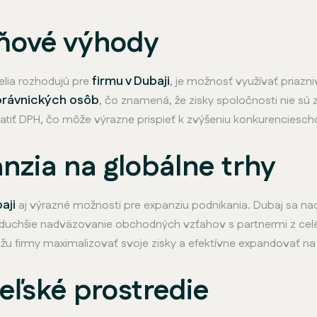
aňové výhody
firmu v Dubaji
elia rozhodujú pre
, je možnosť využívať pria
 právnických osôb
, čo znamená, že zisky spoločnosti nie s
latiť DPH, čo môže výrazne prispieť k zvýšeniu konkurenciesch
zia na globálne trhy
aji
aj výrazné možnosti pre expanziu podnikania. Dubaj sa n
duchšie nadväzovanie obchodných vzťahov s partnermi z celého
u firmy maximalizovať svoje zisky a efektívne expandovať na 
eľské prostredie