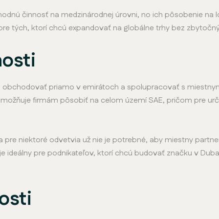
dnú činnosť na medzinárodnej úrovni, no ich pôsobenie na 
pre tých, ktorí chcú expandovať na globálne trhy bez zbytoč
osti
obchodovať priamo v emirátoch a spolupracovať s miestnymi
 umožňuje firmám pôsobiť na celom území SAE, pričom pre urč
 pre niektoré odvetvia už nie je potrebné, aby miestny partner
 je ideálny pre podnikateľov, ktorí chcú budovať značku v Du
osti