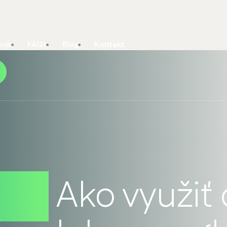
ník
FAQs
Blog
Kontakt
aji:
Ako využiť