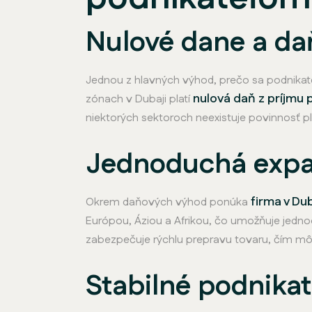
Nulové dane a d
Jednou z hlavných výhod, prečo sa podnikat
nulová daň z príjmu
zónach v Dubaji platí
niektorých sektoroch neexistuje povinnosť p
Jednoduchá expan
firma v Dub
Okrem daňových výhod ponúka
Európou, Áziou a Afrikou, čo umožňuje jedno
zabezpečuje rýchlu prepravu tovaru, čím môž
Stabilné podnikat