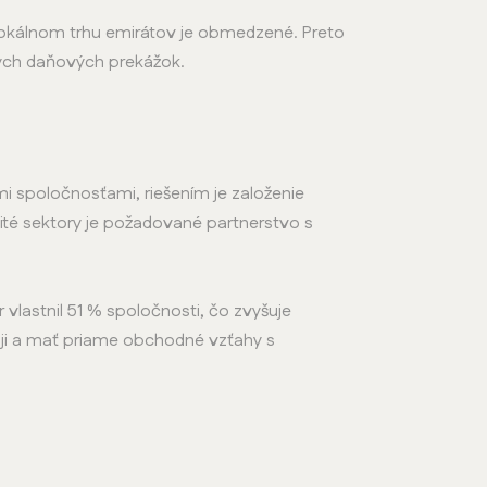
lokálnom trhu emirátov je obmedzené. Preto
ných daňových prekážok.
 spoločnosťami, riešením je založenie
ité sektory je požadované partnerstvo s
 vlastnil 51 % spoločnosti, čo zvyšuje
baji a mať priame obchodné vzťahy s