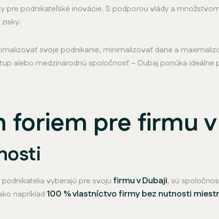
y pre podnikateľské inovácie. S podporou vlády a množstvom 
zisky.
timalizovať svoje podnikanie, minimalizovať dane a maximalizo
startup alebo medzinárodnú spoločnosť – Dubaj ponúka ideálne
 foriem pre firmu v
nosti
firmu v Dubaji
 podnikatelia vyberajú pre svoju
, sú spoločnost
100 % vlastníctvo firmy bez nutnosti mies
ako napríklad