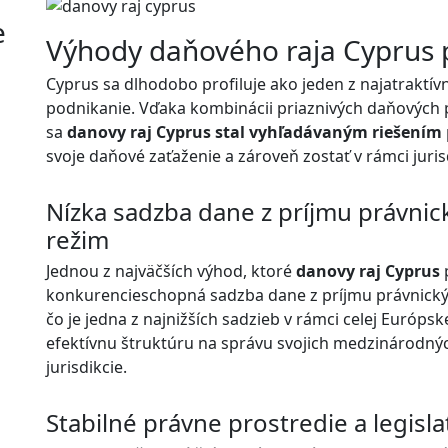
e
Výhody daňového raja Cyprus 
Cyprus sa dlhodobo profiluje ako jeden z najatraktív
podnikanie. Vďaka kombinácii priaznivých daňových p
sa
danovy raj Cyprus stal vyhľadávaným riešením
svoje daňové zaťaženie a zároveň zostať v rámci juris
Nízka sadzba dane z príjmu právnic
režim
Jednou z najväčších výhod, ktoré
danovy raj Cyprus
konkurencieschopná sadzba dane z príjmu právnickýc
čo je jedna z najnižších sadzieb v rámci celej Európsk
efektívnu štruktúru na správu svojich medzinárodných
jurisdikcie.
Stabilné právne prostredie a legisla