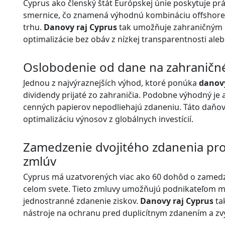
Cyprus ako členský štát Európskej únie poskytuje pr
smernice, čo znamená výhodnú kombináciu offshore
trhu.
Danovy raj Cyprus
tak umožňuje zahraničným 
optimalizácie bez obáv z nízkej transparentnosti aleb
Oslobodenie od dane na zahraničné 
Jednou z najvýraznejších výhod, ktoré ponúka
danovy
dividendy prijaté zo zahraničia. Podobne výhodný je a
cenných papierov nepodliehajú zdaneniu. Táto daňová
optimalizáciu výnosov z globálnych investícií.
Zamedzenie dvojitého zdanenia pros
zmlúv
Cyprus má uzatvorených viac ako 60 dohôd o zamedze
celom svete. Tieto zmluvy umožňujú podnikateľom mi
jednostranné zdanenie ziskov.
Danovy raj Cyprus
tak
nástroje na ochranu pred duplicítnym zdanením a zvý