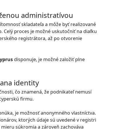
íženou administratívou
rítomnosť skladateľa a môže byť realizované
 Celý proces je možné uskutočniť na diaľku
rského registrátora, až po otvorenie
Cyprus
disponuje, je možné založiť plne
ana identity
čnosti, čo znamená, že podnikateľ nemusí
 cyperskú firmu.
núka, je možnosť anonymného vlastníctva.
onárov, ktorých údaje sú uvedené v registri
ú mieru súkromia a zároveň zachováva