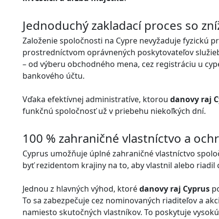
Jednoduchý zakladací proces so zn
Založenie spoločnosti na Cypre nevyžaduje fyzickú p
prostredníctvom oprávnených poskytovateľov služieb.
– od výberu obchodného mena, cez registráciu u cype
bankového účtu.
Vďaka efektívnej administratíve, ktorou
danovy raj 
funkčnú spoločnosť už v priebehu niekoľkých dní.
100 % zahraničné vlastníctvo a ochr
Cyprus umožňuje úplné zahraničné vlastníctvo spolo
byť rezidentom krajiny na to, aby vlastnil alebo riadil
Jednou z hlavných výhod, ktoré
danovy raj Cyprus
po
To sa zabezpečuje cez nominovaných riaditeľov a akci
namiesto skutočných vlastníkov. To poskytuje vysok