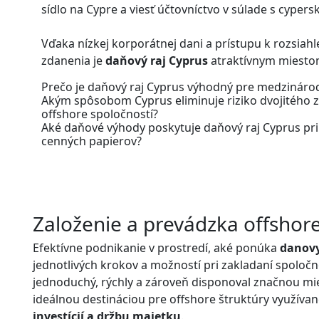
sídlo na Cypre a viesť účtovníctvo v súlade s cyper
Vďaka nízkej korporátnej dani a prístupu k rozsiahl
zdanenia je
daňový raj Cyprus
atraktívnym miesto
Prečo je daňový raj Cyprus výhodný pre medzináro
Akým spôsobom Cyprus eliminuje riziko dvojitého 
offshore spoločností?
Aké daňové výhody poskytuje daňový raj Cyprus pri 
cenných papierov?
Založenie a prevádzka offshor
Efektívne podnikanie v prostredí, aké ponúka
danovy
jednotlivých krokov a možností pri zakladaní spoločno
jednoduchý, rýchly a zároveň disponoval značnou miero
ideálnou destináciou pre offshore štruktúry využíva
investícií a držbu majetku
.