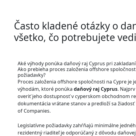
Často kladené otázky o da
všetko, čo potrebujete ved
Aké výhody ponúka daňový raj Cyprus pri zakladaní
Ako prebieha proces založenia offshore spoločnosti 
požiadavky?
Proces založenia offshore spoločnosti na Cypre je 
výhodám, ktoré ponúka
daňový raj Cyprus
. Najprv
overiť jeho dostupnosť v cyperskom obchodnom regi
dokumentácia vrátane stanov a predloží sa žiadosť 
of Companies.
Legislatívne požiadavky zahŕňajú minimálne jedného
rezidentný riaditeľ je odporúčaný z dôvodu daňovej