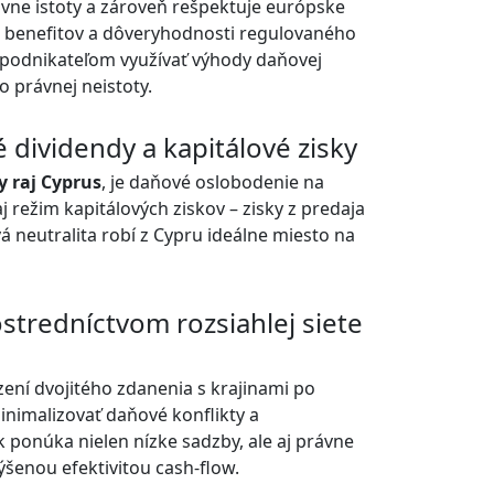
ávne istoty a zároveň rešpektuje európske
 benefitov a dôveryhodnosti regulovaného
podnikateľom využívať výhody daňovej
o právnej neistoty.
dividendy a kapitálové zisky
 raj Cyprus
, je daňové oslobodenie na
j režim kapitálových ziskov – zisky z predaja
 neutralita robí z Cypru ideálne miesto na
tredníctvom rozsiahlej siete
ní dvojitého zdanenia s krajinami po
nimalizovať daňové konflikty a
 ponúka nielen nízke sadzby, ale aj právne
šenou efektivitou cash-flow.