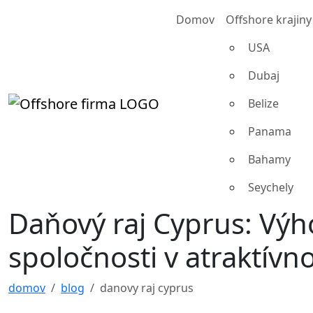
Domov
Offshore krajiny
USA
Dubaj
Belize
Panama
Bahamy
Seychely
Daňový raj Cyprus
: Výh
spoločnosti v atraktív
domov
blog
danovy raj cyprus