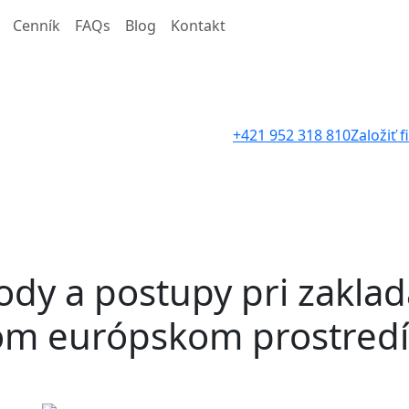
Cenník
FAQs
Blog
Kontakt
+421 952 318 810
Založiť 
ody a postupy pri zaklad
nom európskom prostredí