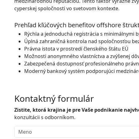
medzinárodnou reputáciou. Tento faktor výrazne zvy
cyperskej spoločnosti vo svetovom kontexte.
Prehľad kľúčových benefitov offshore štruk
Rýchla a jednoduchá registrácia s minimálnymi 
Úplná zahraničná kontrola nad spoločnosťou be
Právna istota v prostredí členského štátu EÚ
Možnosti anonymného vlastníctva a zvýšenej dô
Zabezpečená dostupnosť profesionálneho právn
Moderný bankový systém podporujúci medzináro
Kontaktný formulár
Zistite, ktorá krajina je pre Vaše podnikanie najv
konzultácii s odborníkom.