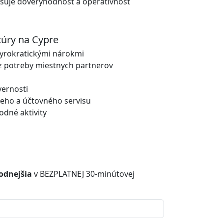
šuje dôveryhodnosť a operatívnosť
túry na Cypre
byrokratickými nárokmi
z potreby miestnych partnerov
vernosti
eho a účtovného servisu
dné aktivity
hodnejšia
v BEZPLATNEJ 30-minútovej