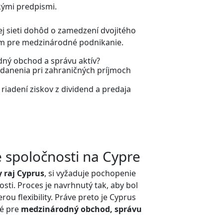
skými predpismi.
ej sieti dohôd o zamedzení dvojitého
m pre medzinárodné podnikanie.
dný obchod a správu aktív?
zdanenia pri zahraničných príjmoch
riadení ziskov z dividend a predaja
e spoločnosti na Cypre
 raj Cyprus
, si vyžaduje pochopenie
sti. Proces je navrhnutý tak, aby bol
u flexibility. Práve preto je Cyprus
né pre
medzinárodný obchod, správu