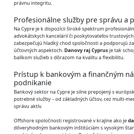
právnu integritu.
Profesionálne služby pre správu a 
Na Cypre je k dispozícii široké spektrum profesionáln
advokátskych kancelárií či poskytovateľov trustových 
zabezpečujú hladký chod spoločnosti a podporujú za
účtovných aspektoch.
Danovy raj Cyprus
je tak sch
balíkom služieb s dôrazom na kvalitu a flexibilitu.
Prístup k bankovým a finančným ná
podnikanie
Bankový sektor na Cypre je silne prepojený s európ
potrebné služby – od základných účtov, cez multi-me
správu aktív.
Offshore spoločnosti registrované v krajine ako je
da
dôveryhodným bankovým inštitúciám s vysokým štan