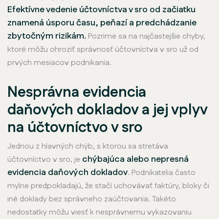
Efektívne vedenie účtovníctva v sro od začiatku
znamená úsporu času, peňazí a predchádzanie
zbytočným rizikám.
Pozrime sa na najčastejšie chyby,
ktoré môžu ohroziť správnosť účtovníctva v sro už od
prvých mesiacov podnikania.
Nesprávna evidencia
daňových dokladov a jej vplyv
na účtovníctvo v sro
Jednou z hlavných chýb, s ktorou sa stretáva
chýbajúca alebo nepresná
účtovníctvo v sro, je
evidencia daňových dokladov
. Podnikatelia často
mylne predpokladajú, že stačí uchovávať faktúry, bloky či
iné doklady bez správneho zaúčtovania. Takéto
nedostatky môžu viesť k nesprávnemu vykazovaniu