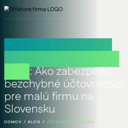
Najčastejšie chyby a
riešenia v účtovníctve
v sro
: Ako zabezpečiť
bezchybné účtovníctvo
pre malú firmu na
Slovensku
DOMOV
BLOG
ÚČTOVNÍCTVO V SRO