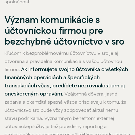
spoločnosť.
Význam komunikácie s
účtovníckou firmou pre
bezchybné účtovníctvo v sro
Kľúčom k bezproblémovému účtovníctvu v sro je aj
otvorená a pravidelná komunikácia s vašou účtovnou
Ak informujete svojho účtovníka o všetkých
firmou.
finančných operáciách a špecifických
transakciách včas, predídete nezrovnalostiam aj
oneskoreným opravám.
Vzájomná dôvera, jasné
zadania a okamžitá spätná väzba prispievajú k tomu, že
účtovníctvo sro bude vždy zodpovedať aktuálnemu
stavu podnikania. Významným benefitom externej
účtovníckej služby je tiež pravidelný reporting a
profesionálne poradenstvo pri dôležitých rozhodnutiach v