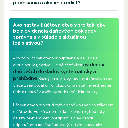
podnikania a ako im predísť?
Ako nastaviť účtovníctvo v sro tak, aby
bola evidencia daňových dokladov
správna a v súlade s aktuálnou
legislatívou?
Aby bolo účtovníctvo v sro správne a v súlade s
evidenciu
aktuálnou legislatívou, je dôležité viesť
daňových dokladov systematicky a
prehľadne
. Každý prijatý aj vystavený daňový doklad
treba zaevidovať chronologicky, priradiť mu jedinečné
číslo a uchovávať všetky podporné dokumenty.
Účtovníctvo v sro musí byť vedené v súlade so zákonom
o účtovníctve, zákonom o dani z pridanej hodnoty a
ďalšími relevantnými predpismi. Pri evidencii
odporúčame používať účtovný softvér, pravidelne