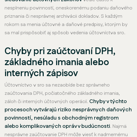
nesplneniu povinností, oneskorenému podaniu daňového
priznania či nesprávnej archivácii dokladov. S každým
rokom sa menia účtovné a daňové predpisy, ktorým by
sa mal prispôsobiť aj spôsob vedenia účtovníctva sro.
Chyby pri zaúčtovaní DPH,
základného imania alebo
interných zápisov
Účtovníctvo v sro sa nezaobíde bez správneho
zaúčtovania DPH, počiatočného základného imania,
Chyby v týchto
záloh či interných účtovných operácií.
procesoch vytvárajú riziko nesprávnych daňových
povinností, nesúladu s obchodným registrom
alebo komplikovaných opráv v budúcnosti
. Najmä
nesprávne zaúčtovanie DPH môže viesť k nadmernému