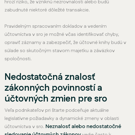
hrozí riziko, že vzniknú nezrovnalosti alebo budú
zabudnuté niektoré dôležité transakcie.
Pravidelným spracovaním dokladov a vedením
účtovníctva v sro je možné včas identifikovať chyby,
opraviť záznamy a zabezpečiť, že účtovné knihy budú v
súlade so skutočným stavom majetku a záväzkov
spoločnosti.
Nedostatočná znalosť
zákonných povinností a
účtovných zmien pre sro
Veľa podnikateľov pri štarte podceňuje aktuálne
legislatívne požiadavky a dynamické zmeny v oblasti
Neznalosť alebo nedostatočné
účtovníctva v sro.
sledovanie účtovných zákonov
vedie často k