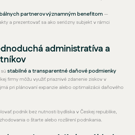
globálnych partnerov významným benefitom
—
ty a prezentovať sa ako seriózny subjekt v rámci
ednoduchá administratíva a
stníkov
stabilné a transparentné daňové podmienky
, sú
kej firmy môžu využiť priaznivé zdanenie ziskov v
ajmä pri plánovaní expanzie alebo optimalizácii daňového
vať podnik bez nutnosti bydliska v Českej republike,
ozhodovania o štarte alebo rozšírení podnikania.