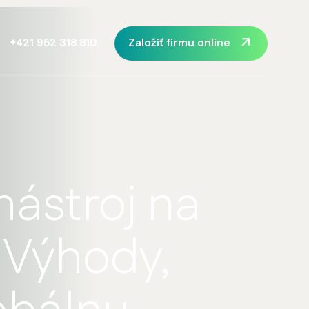
Založiť firmu online
+421 952 318 810
nástroj na
 Výhody,