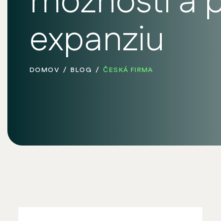
možnosti a 
expanziu
DOMOV
BLOG
ČESKÁ FIRMA