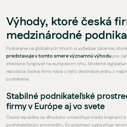
Výhody, ktoré česká f
medzinárodné podnika
Podnikanie na globálnych trhoch si vyžaduje zázemie, ktoré 
predstavuje v tomto smere významnú výhodu
pre zah
efektívne fungovať na európskom trhu. Moderné legislatívn
reputácia českej firmy robia z tejto destinácie jednu z na
podnikania.
Stabilné podnikateľské prostre
firmy v Európe aj vo svete
Česká republika sa dlhodobo umiestňuje medzi krajinami
podnikateľským prostredím, čo priaznivo ovplyvňuje renom