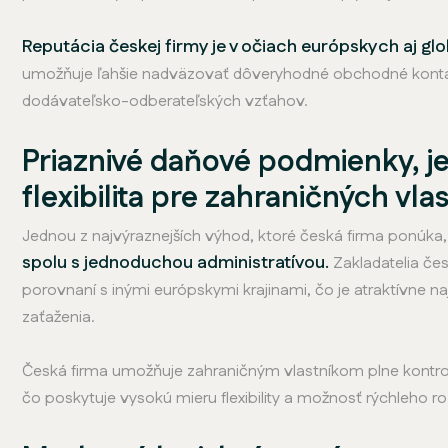
Reputácia českej firmy je v očiach európskych aj 
umožňuje ľahšie nadväzovať dôveryhodné obchodné kontak
dodávateľsko-odberateľských vzťahov.
Priaznivé daňové podmienky, j
flexibilita pre zahraničných vla
Jednou z najvýraznejších výhod, ktoré česká firma ponúka
spolu s jednoduchou administratívou.
Zakladatelia čes
porovnaní s inými európskymi krajinami, čo je atraktívne n
zaťaženia.
Česká firma umožňuje zahraničným vlastníkom plne kontrolo
čo poskytuje vysokú mieru flexibility a možnosť rýchleho r