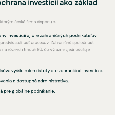
chrana investícií ako základ
ktorým česká firma disponuje.
y investícií aj pre zahraničných podnikateľov
,
a predvídateľnosť procesov. Zahraničné spoločnosti
ty na rôznych trhoch EÚ, čo výrazne zjednodušuje
súva vyššiu mieru istoty pre zahraničné investície.
vania a dostupná administratíva.
dná pre globálne podnikanie.