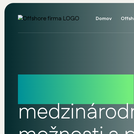
Domov
Offsh
Česká firma
medzinárodn