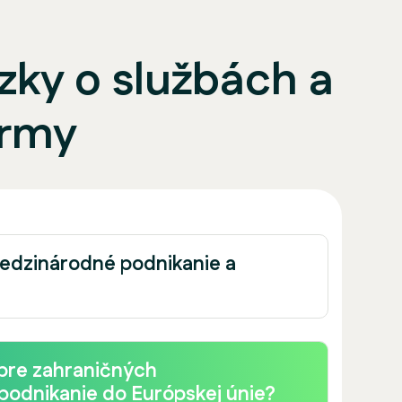
zky o službách a
irmy
medzinárodné podnikanie a
 pre zahraničných
e podnikanie do Európskej únie?