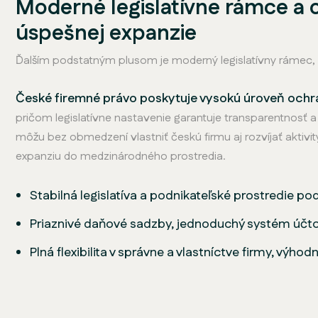
Moderné legislatívne rámce a o
úspešnej expanzie
Ďalším podstatným plusom je moderný legislatívny rámec, 
České firemné právo poskytuje vysokú úroveň ochran
pričom legislatívne nastavenie garantuje transparentnosť 
môžu bez obmedzení vlastniť českú firmu aj rozvíjať aktivi
expanziu do medzinárodného prostredia.
Stabilná legislatíva a podnikateľské prostredie pod
Priaznivé daňové sadzby, jednoduchý systém účto
Plná flexibilita v správne a vlastníctve firmy, výho