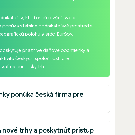
ikateľov, ktorí chcú rozšíriť svoje
a ponúka stabilné podnikateľské prostredie,
eografickú polohu v srdci Európy.
 poskytuje priaznivé daňové podmienky a
aktivitu českých spoločností pre
ovať na európsky trh.
nky ponúka česká firma pre
?
 nové trhy a poskytnúť prístup