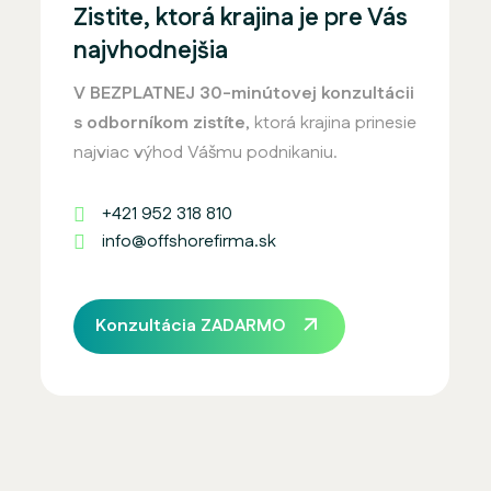
Zistite, ktorá krajina je pre Vás
najvhodnejšia
V BEZPLATNEJ 30-minútovej konzultácii
s odborníkom zistíte
, ktorá krajina prinesie
najviac výhod Vášmu podnikaniu.
+421 952 318 810
info@offshorefirma.sk
Konzultácia ZADARMO