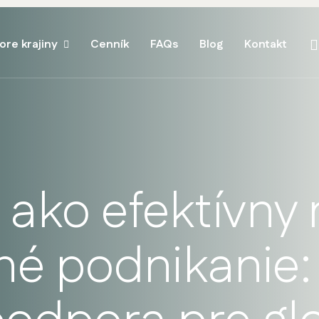
ore krajiny
Cenník
FAQs
Blog
Kontakt
ako efektívny 
é podnikanie: